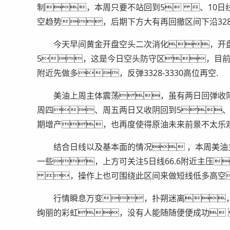
制，本周只要不站回到5 、10日线
空趋势，后期下方大有再回撤区间下沿32
今天早间黄金开盘空头二次消化，开盘冲高
5，这是今日空头防守区，目前回
附近先做多，反弹3328-3330高位再空.
美油上周主体震荡，虽有两日回弹收阳
周四、周五两日又收阴回到5、1
期增产，也再度使得原油未来前景不太乐
结合日线以及基本面的情况 ，本周美油
一些，上方可关注5日线66.6附近主压
，操作上也可围绕此区间来做短线低多高空
行情瞬息万变，扑朔迷离，
绚丽的彩虹，没有人能随随便便成功