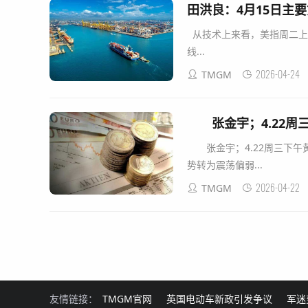
田洪良：4月15日主
从技术上来看，美指周二上涨
线...
2026-04-24
TMGM
张金宇；4.22周
张金宇；4.22周三下
势转为震荡偏弱...
2026-04-22
TMGM
友情链接：
TMGM官网
英国电动车新政引发争议
军迷