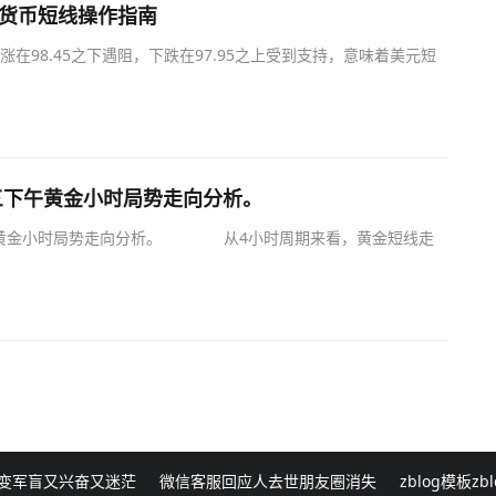
要货币短线操作指南
在98.45之下遇阻，下跌在97.95之上受到支持，意味着美元短
三下午黄金小时局势走向分析。
午黄金小时局势走向分析。 从4小时周期来看，黄金短线走
变军盲又兴奋又迷茫
微信客服回应人去世朋友圈消失
zblog模板
zb