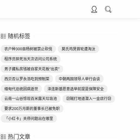
随机标签
农户种300亩杨树被禁止砍伐
莫氏鸡煲首轮遭淘汰
程序员猝死当天次访问公司系统
男子藏私房钱被自家天花板“出卖”
西贝否认罗永浩吃到预制菜
中朝两国领导人举行会谈
缅甸代总统因病逝世
泽连斯基愿意选举前提是保障安全
云南一山谷惊现百米露天垃圾池
窃贼打地道潜入一金店行窃
要求200万月薪的董事长已被免职
「小红卡」关停问题出在哪里
热门文章