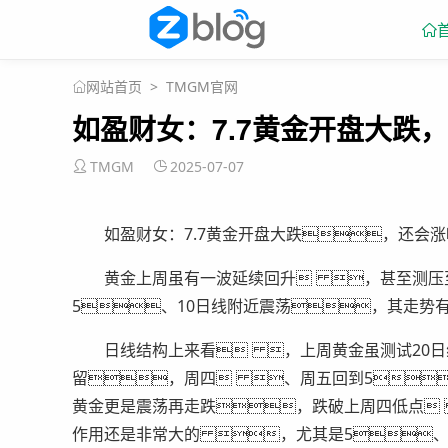
>
TMGM官网
网站首页
如盈财女：7.7黄金开盘大跌
TMGM
2025-07-07
如盈财女：7.7黄金开盘大跌，还会涨
黄金上周虽有一波延续回升 ，甚至测压至
5、10日线附近震荡，其走势
日线结构上来看 ，上周黄金虽测试20日
留，周四 、周五回到5
黄金更是震荡再走跌，跌破上周四低点
作用还是非常大的 ，尤其是5、