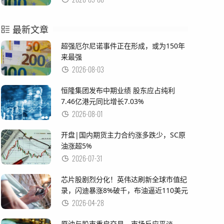
最新文章
超强厄尔尼诺事件正在形成，或为150年
来最强
2026-08-03
恒隆集团发布中期业绩 股东应占纯利
7.46亿港元同比增长7.03%
2026-08-01
开盘|国内期货主力合约涨多跌少，SC原
油涨超5%
2026-07-31
芯片股剧烈分化！英伟达刷新全球市值纪
录，闪迪暴涨8%破千，布油逼近110美元
2026-04-28
原油与股市重启交易，市场反应平淡